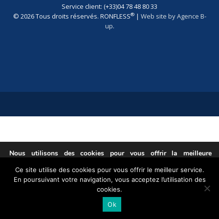
Service client: (+33)04 78 48 80 33
®
© 2026 Tous droits réservés. RONFLESS
|
Web site by Agence B-
up
.
Nous utilisons des cookies pour vous offrir la meilleure
expérience sur notre site.
Ce site utilise des cookies pour vous offrir le meilleur service.
You can find out more about which cookies we are using or
En poursuivant votre navigation, vous acceptez l’utilisation des
switch them off in
.
settings
cookies.
Accepter
Ok