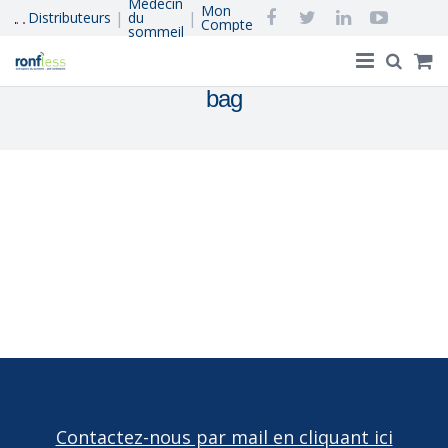
Médecin
Mon
|
|
Distributeurs
du
Compte
sommeil
bag
Accueil
®
Ronfless
, le concept
Acheter en Ligne
Ronflement et apnée du sommeil
Réapprendre à dormir
Qui Sommes-Nous
Contactez-nous par mail en cliquant ici