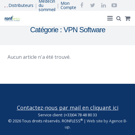
Médecin
Mon
|
|
Distributeurs
du
Compte
sommeil
Catégorie :
VPN Software
Accueil
®
Ronfless
, le concept
Aucun article n'a été trouvé.
Acheter en Ligne
Ronflement et apnée du sommeil
Réapprendre à dormir
Qui Sommes-Nous
Contactez-nous par mail en cliquant ici
Service client: (+33)04 78 48 80 33
®
© 2026 Tous droits réservés. RONFLESS
|
Web site by Agence B-
up
.