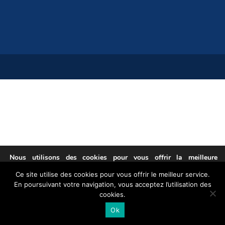
Nous utilisons des cookies pour vous offrir la meilleure
expérience sur notre site.
Ce site utilise des cookies pour vous offrir le meilleur service.
You can find out more about which cookies we are using or
En poursuivant votre navigation, vous acceptez l’utilisation des
switch them off in
.
settings
cookies.
Accepter
Ok